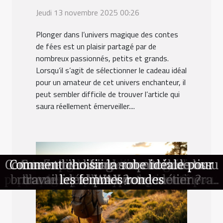
Jeudi 13 novembre 2025 00:26
Plonger dans l’univers magique des contes
de fées est un plaisir partagé par de
nombreux passionnés, petits et grands.
Lorsqu’il s’agit de sélectionner le cadeau idéal
pour un amateur de cet univers enchanteur, il
peut sembler difficile de trouver l’article qui
saura réellement émerveiller....
Comment bien faire son choix de tissu
Conseils pour l'entretien des rideaux
Comment choisir la robe idéale pour
Découvrir le slow travel : comment
Comment choisir le cadeau parfait
Comment les logiciels de gestion
Comment choisir un pantalon de
Les finitions ongles matte versus
Comment le style rétro-futuriste
Avantages de la location d'un
peuvent simplifier la comptabilité pour
façonne-t-il les tendances actuelles ?
brillante : quelle tendance dominera
photobooth pour mariages et fêtes
travail idéal pour votre métier ?
voyager en pleine conscience ?
pour un fan de contes de fées ?
selon leur type de tissu
les femmes rondes
WAX ?
les petites entreprises
en 2024 ?