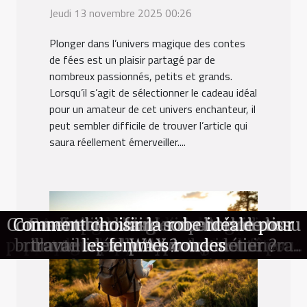
Jeudi 13 novembre 2025 00:26
Plonger dans l’univers magique des contes
de fées est un plaisir partagé par de
nombreux passionnés, petits et grands.
Lorsqu’il s’agit de sélectionner le cadeau idéal
pour un amateur de cet univers enchanteur, il
peut sembler difficile de trouver l’article qui
saura réellement émerveiller....
Comment bien faire son choix de tissu
Conseils pour l'entretien des rideaux
Comment choisir la robe idéale pour
Découvrir le slow travel : comment
Comment choisir le cadeau parfait
Comment les logiciels de gestion
Comment choisir un pantalon de
Les finitions ongles matte versus
Comment le style rétro-futuriste
Avantages de la location d'un
peuvent simplifier la comptabilité pour
façonne-t-il les tendances actuelles ?
brillante : quelle tendance dominera
photobooth pour mariages et fêtes
travail idéal pour votre métier ?
voyager en pleine conscience ?
pour un fan de contes de fées ?
selon leur type de tissu
les femmes rondes
WAX ?
les petites entreprises
en 2024 ?